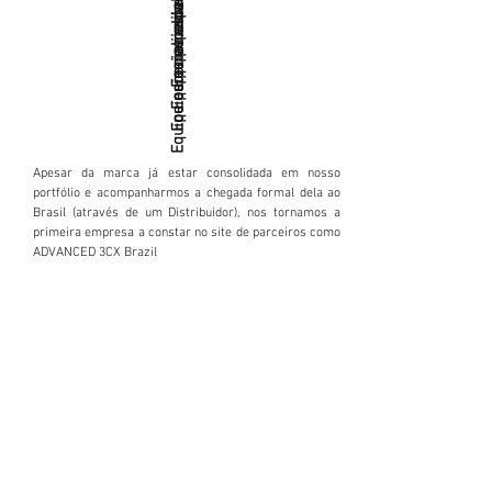
Equipe especializada homologação
Equipe especializada de suporte
Apesar da marca já estar consolidada em nosso
portfólio e acompanharmos a chegada formal dela ao
Brasil (através de um Distribuidor), nos tornamos a
primeira empresa a constar no site de parceiros como
ADVANCED 3CX Brazil