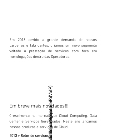
Em 2016 devido a grande demanda de nossos
parceiros e fabricantes, criamos um novo segmento
voltado a prestação de serviços com foco em
homologações dentro das Operadoras.
Equipe especializada Projetos IP (VoIP)
Equipe especializada de treinamento
Em breve mais novidades!!!
Crescimento no mercado de Cloud Computing, Data
Center e Serviços Gerenciados! Neste ano lançamos
nossos produtos e serviços de Cloud.
2013 > Setor de serviços