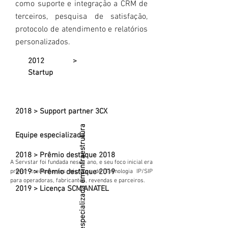
como suporte e integração a CRM de
terceiros, pesquisa de satisfação,
protocolo de atendimento e relatórios
personalizados.
2012 >
Startup
2018 > Support partner 3CX
Equipe especializada em infraestrutura
Equipe
especializada
2018 > Prêmio destaque 2018
A Servstar foi fundada nesse ano, e seu foco inicial era
2019 > Prêmio destaque 2019
prover treinamentos técnicos de
Tecnologia IP/SIP
para operadoras, fabricantes, revendas e parceiros.
2019 > Licença SCM ANATEL